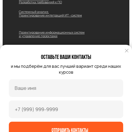
Разработка требований к ПО
Системный анализ.
Проектирование ‌интеграций ИТ - систем
Проектирование информационных систем
и управление проектами
[ ИНФОРМАЦИЯ ]
Оставьте ваши контакты
Главная
страница
и мы подберём для вас лучший вариант среди наших
Компаниям
курсов
О нас
Блог
Команда
Документы
Сведения об образовательной
организации
stenet school
Отправить контакты